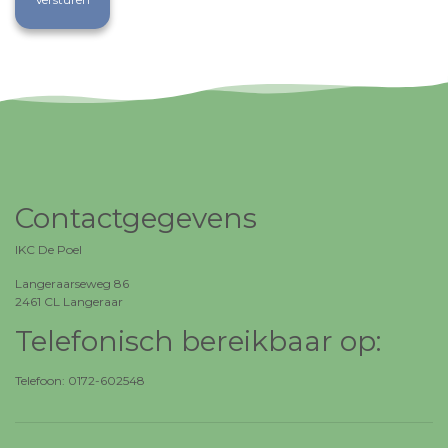
Contactgegevens
IKC De Poel
Langeraarseweg 86
2461 CL Langeraar
Telefonisch bereikbaar op:
Telefoon
: 0172-602548