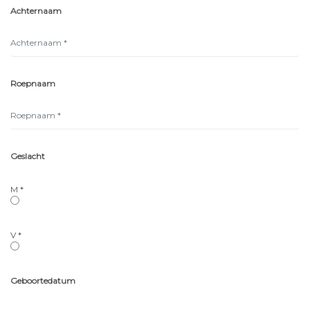
Achternaam
Roepnaam
Geslacht
M *
V *
Geboortedatum